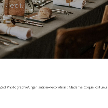
 Zed PhotographieOrganisation/décoration : Madame CoquelicotLieu 