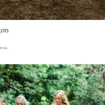
ois
ssa...